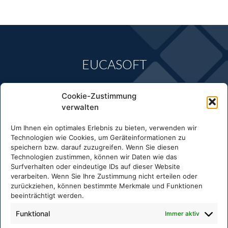
EUCASOFT
Anschrift:
Cookie-Zustimmung
CASPOS EuCaSoft GmbH
verwalten
Alte Bundesstr. 16
76846 Hauenstein
Um Ihnen ein optimales Erlebnis zu bieten, verwenden wir
Technologien wie Cookies, um Geräteinformationen zu
Kontakt:
speichern bzw. darauf zuzugreifen. Wenn Sie diesen
Fon:
+49.6392.8598 430
Technologien zustimmen, können wir Daten wie das
Mail:
info@eucasoft.de
Surfverhalten oder eindeutige IDs auf dieser Website
verarbeiten. Wenn Sie Ihre Zustimmung nicht erteilen oder
zurückziehen, können bestimmte Merkmale und Funktionen
beeinträchtigt werden.
CASPOS EuCaSoft GmbH ist Mitglied im deutschen
Fachverband für Kassen- und Abrechnungssysteme
Funktional
Immer aktiv
(DFKA)