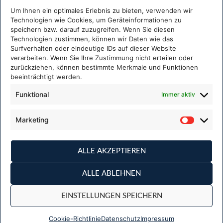
76846 Hauenstein
Um Ihnen ein optimales Erlebnis zu bieten, verwenden wir
Technologien wie Cookies, um Geräteinformationen zu
Kontakt:
speichern bzw. darauf zuzugreifen. Wenn Sie diesen
Fon:
+49.6392.8598 430
Technologien zustimmen, können wir Daten wie das
Mail:
info@eucasoft.de
Surfverhalten oder eindeutige IDs auf dieser Website
verarbeiten. Wenn Sie Ihre Zustimmung nicht erteilen oder
zurückziehen, können bestimmte Merkmale und Funktionen
beeinträchtigt werden.
CASPOS EuCaSoft GmbH ist Mitglied im deutschen
Fachverband für Kassen- und Abrechnungssysteme
Funktional
Immer aktiv
(DFKA)
Marketing
Wir sind Mitglied der:
ALLE AKZEPTIEREN
ALLE ABLEHNEN
EINSTELLUNGEN SPEICHERN
IMPRESSUM
DATENSCHUTZ
COOKIE-RICHTLINIE
Cookie-Richtlinie
Datenschutz
Impressum